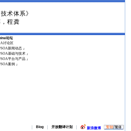
网技术体系》
伟，程龚
hina论坛
SOA讨论区
I/SOA新闻动态 』
I/SOA基础与技术 』
I/SOA平台与产品 』
I/SOA案例 』
Blog
开放翻译计划
新浪微博