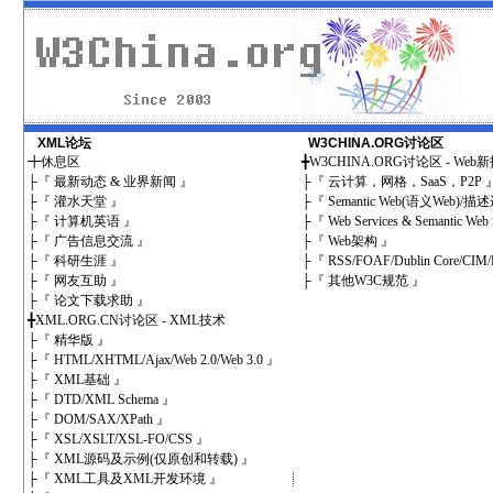
XML论坛
W3CHINA.ORG讨论区
╋
休息区
╋
W3CHINA.ORG讨论区 - We
├
『 最新动态 & 业界新闻 』
├
『 云计算，网格，SaaS，P2P 
├
『 灌水天堂 』
├
『 Semantic Web(语义Web)/
├
『 计算机英语 』
├
『 Web Services & Semantic Web 
├
『 广告信息交流 』
├
『 Web架构 』
├
『 科研生涯 』
├
『 RSS/FOAF/Dublin Core/CIM/
├
『 网友互助 』
├
『 其他W3C规范 』
├
『 论文下载求助 』
╋
XML.ORG.CN讨论区 - XML技术
├
『 精华版 』
├
『 HTML/XHTML/Ajax/Web 2.0/Web 3.0 』
├
『 XML基础 』
├
『 DTD/XML Schema 』
├
『 DOM/SAX/XPath 』
├
『 XSL/XSLT/XSL-FO/CSS 』
├
『 XML源码及示例(仅原创和转载) 』
├
『 XML工具及XML开发环境 』