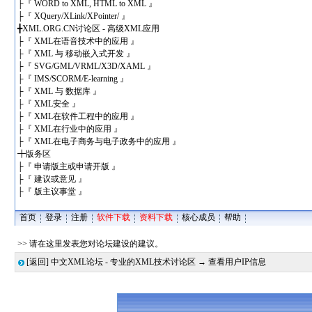
├
『 WORD to XML, HTML to XML 』
├
『 XQuery/XLink/XPointer/ 』
╋
XML.ORG.CN讨论区 - 高级XML应用
├
『 XML在语音技术中的应用 』
├
『 XML 与 移动嵌入式开发 』
├
『 SVG/GML/VRML/X3D/XAML 』
├
『 IMS/SCORM/E-learning 』
├
『 XML 与 数据库 』
├
『 XML安全 』
├
『 XML在软件工程中的应用 』
├
『 XML在行业中的应用 』
├
『 XML在电子商务与电子政务中的应用 』
╋
版务区
├
『 申请版主或申请开版 』
├
『 建议或意见 』
├
『 版主议事堂 』
首页
登录
注册
软件下载
资料下载
核心成员
帮助
>> 请在这里发表您对论坛建设的建议。
[返回]
中文XML论坛 - 专业的XML技术讨论区
→ 查看用户IP信息