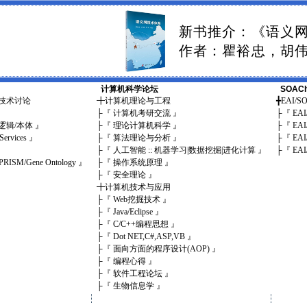
新书推介：《语义
作者：瞿裕忠，胡
计算机科学论坛
SOAC
b新技术讨论
╋
计算机理论与工程
╋
EAI/
』
├
『 计算机考研交流 』
├
『 EA
描述逻辑/本体 』
├
『 理论计算机科学 』
├
『 EA
Services 』
├
『 算法理论与分析 』
├
『 EA
├
『 人工智能 :: 机器学习|数据挖掘|进化计算 』
├
『 EA
PRISM/Gene Ontology 』
├
『 操作系统原理 』
├
『 安全理论 』
╋
计算机技术与应用
├
『 Web挖掘技术 』
├
『 Java/Eclipse 』
├
『 C/C++编程思想 』
├
『 Dot NET,C#,ASP,VB 』
├
『 面向方面的程序设计(AOP) 』
├
『 编程心得 』
├
『 软件工程论坛 』
├
『 生物信息学 』