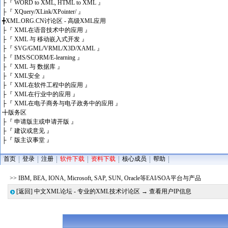
├
『 WORD to XML, HTML to XML 』
├
『 XQuery/XLink/XPointer/ 』
╋
XML.ORG.CN讨论区 - 高级XML应用
├
『 XML在语音技术中的应用 』
├
『 XML 与 移动嵌入式开发 』
├
『 SVG/GML/VRML/X3D/XAML 』
├
『 IMS/SCORM/E-learning 』
├
『 XML 与 数据库 』
├
『 XML安全 』
├
『 XML在软件工程中的应用 』
├
『 XML在行业中的应用 』
├
『 XML在电子商务与电子政务中的应用 』
╋
版务区
├
『 申请版主或申请开版 』
├
『 建议或意见 』
├
『 版主议事堂 』
首页
登录
注册
软件下载
资料下载
核心成员
帮助
>> IBM, BEA, IONA, Microsoft, SAP, SUN, Oracle等EAI/SOA平台与产品
[返回]
中文XML论坛 - 专业的XML技术讨论区
→ 查看用户IP信息