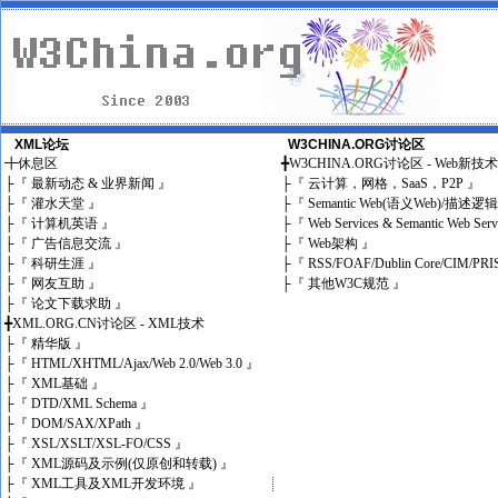
XML论坛
W3CHINA.ORG讨论区
╋
休息区
╋
W3CHINA.ORG讨论区 - Web新技
├
『 最新动态 & 业界新闻 』
├
『 云计算，网格，SaaS，P2P 』
├
『 灌水天堂 』
├
『 Semantic Web(语义Web)/描述逻
├
『 计算机英语 』
├
『 Web Services & Semantic Web Ser
├
『 广告信息交流 』
├
『 Web架构 』
├
『 科研生涯 』
├
『 RSS/FOAF/Dublin Core/CIM/PRI
├
『 网友互助 』
├
『 其他W3C规范 』
├
『 论文下载求助 』
╋
XML.ORG.CN讨论区 - XML技术
├
『 精华版 』
├
『 HTML/XHTML/Ajax/Web 2.0/Web 3.0 』
├
『 XML基础 』
├
『 DTD/XML Schema 』
├
『 DOM/SAX/XPath 』
├
『 XSL/XSLT/XSL-FO/CSS 』
├
『 XML源码及示例(仅原创和转载) 』
├
『 XML工具及XML开发环境 』