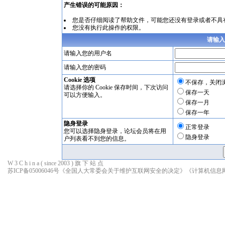
产生错误的可能原因：
您是否仔细阅读了
帮助文件
，可能您还没有登录或者不具
您没有执行此操作的权限。
请输入
请输入您的用户名
请输入您的密码
Cookie 选项
不保存，关闭
请选择你的 Cookie 保存时间，下次访问
保存一天
可以方便输入。
保存一月
保存一年
隐身登录
正常登录
您可以选择隐身登录，论坛会员将在用
隐身登录
户列表看不到您的信息。
W 3 C h i n a ( since 2003 ) 旗 下 站 点
苏ICP备05006046号
《全国人大常委会关于维护互联网安全的决定》
《计算机信息